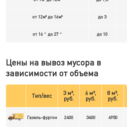
от 12м³ до 16м³
до 3
от 16 ″ до 27 ″
до 10
Цены на вывоз мусора в
зависимости от объема
3 м³,
6 м³,
8 м³,
Тип/вес
руб.
руб.
руб.
Газель-фургон
2400
3400
4950