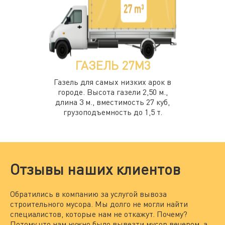
ГАЗЕЛЬ 27М3
Газель для самых низких арок в
городе. Высота газели 2,50 м.,
длина 3 м., вместимость 27 куб,
грузоподъемность до 1,5 т.
Отзывы наших клиентов
Обратились в компанию за услугой вывоза
Мы
строительного мусора. Мы долго не могли найти
за
специалистов, которые нам не откажут. Почему?
По
Потому что нам нужно было вывезти мусор вечером, а
на