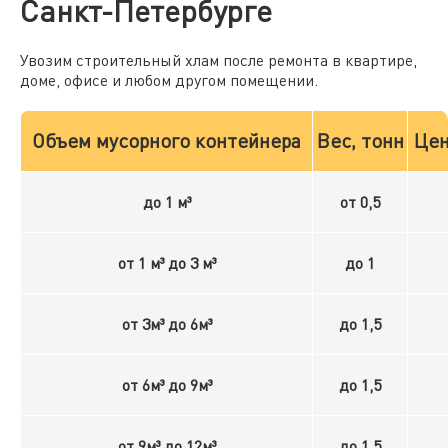
Санкт-Петербурге
Увозим строительный хлам после ремонта в квартире,
доме, офисе и любом другом помещении.
Объем мусорного контейнера
Вес, тонн
Цен
до 1 м³
от 0,5
от 1 м³ до 3 м³
до 1
от 3м³ до 6м³
до 1,5
от 6м³ до 9м³
до 1,5
от 9м³ до 12м³
до 1,5