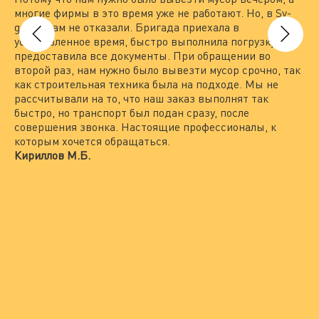
многие фирмы в это время уже не работают. Но, в Sv-
вы
group нам не отказали. Бригада приехала в
то
установленное время, быстро выполнила погрузку и
вы
предоставила все документы. При обращении во
По
второй раз, нам нужно было вывезти мусор срочно, так
пр
как строительная техника была на подходе. Мы не
гр
рассчитывали на то, что наш заказ выполнят так
Пр
быстро, но транспорт был подан сразу, после
по
совершения звонка. Настоящие профессионалы, к
не
которым хочется обращаться.
вс
Кириллов М.Б.
ра
пр
Ле