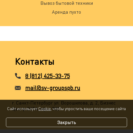
Вывоз бытовой техники
Аренда пухто
Контакты
8 (812) 425-33-75
mail@sv-groupspb.ru
г. Санкт-Петербург ул. Ворошилова, д. 2, Бизнес
Центр ОХТА, офис 702
Сайт использует
Cookie
, чтобы упростить ваше посещение сайта
Закрыть