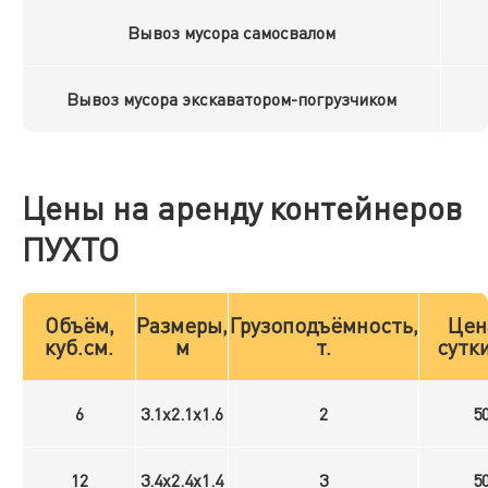
Вывоз мусора самосвалом
Вывоз мусора экскаватором-погрузчиком
Цены на аренду контейнеров
ПУХТО
Объём,
Размеры,
Грузоподъёмность,
Цен
куб.см.
м
т.
сутки
6
3.1x2.1x1.6
2
5
12
3.4x2.4x1.4
3
5