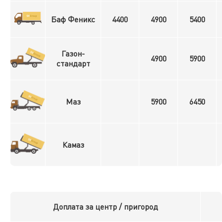
Баф Феникс
4400
4900
5400
Газон-
4900
5900
стандарт
Маз
5900
6450
Камаз
Доплата за центр / пригород