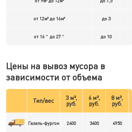
от 9м³ до 12м³
до 1,5
от 12м³ до 16м³
до 3
от 16 ″ до 27 ″
до 10
Цены на вывоз мусора в
зависимости от объема
3 м³,
6 м³,
8 м³,
Тип/вес
руб.
руб.
руб.
Газель-фургон
2400
3400
4950