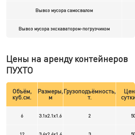
Вывоз мусора самосвалом
Вывоз мусора экскаватором-погрузчиком
Цены на аренду контейнеров
ПУХТО
Объём,
Размеры,
Грузоподъёмность,
Цен
куб.см.
м
т.
сутки
6
3.1x2.1x1.6
2
5
12
3.4x2.4x1.4
3
5