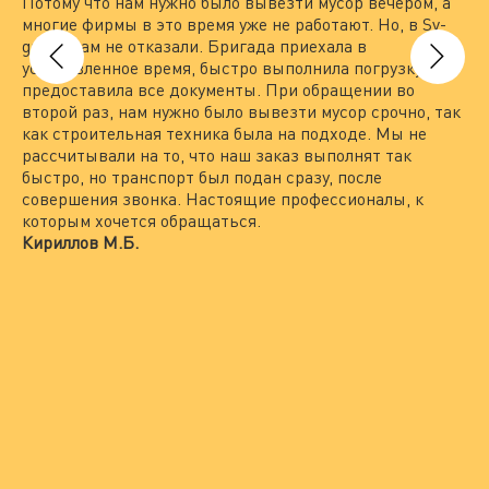
Потому что нам нужно было вывезти мусор вечером, а
на
многие фирмы в это время уже не работают. Но, в Sv-
вы
group нам не отказали. Бригада приехала в
то
установленное время, быстро выполнила погрузку и
вы
предоставила все документы. При обращении во
По
второй раз, нам нужно было вывезти мусор срочно, так
пр
как строительная техника была на подходе. Мы не
гр
рассчитывали на то, что наш заказ выполнят так
Пр
быстро, но транспорт был подан сразу, после
по
совершения звонка. Настоящие профессионалы, к
не
которым хочется обращаться.
вс
Кириллов М.Б.
ра
пр
Ле