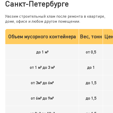
Санкт-Петербурге
Увозим строительный хлам после ремонта в квартире,
доме, офисе и любом другом помещении.
Объем мусорного контейнера
Вес, тонн
Цен
до 1 м³
от 0,5
от 1 м³ до 3 м³
до 1
от 3м³ до 6м³
до 1,5
от 6м³ до 9м³
до 1,5