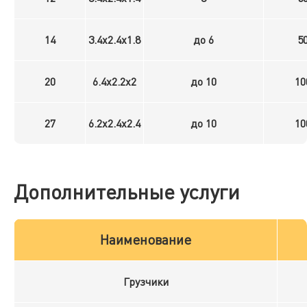
14
3.4x2.4x1.8
до 6
5
20
6.4x2.2x2
до 10
10
27
6.2x2.4x2.4
до 10
10
Дополнительные услуги
Наименование
Грузчики