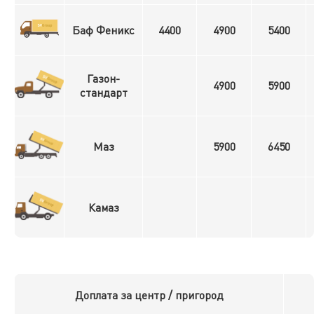
Баф Феникс
4400
4900
5400
Газон-
4900
5900
стандарт
Маз
5900
6450
Камаз
Доплата за центр / пригород