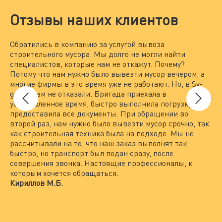
Отзывы наших клиентов
Обратились в компанию за услугой вывоза
Мы
строительного мусора. Мы долго не могли найти
за
специалистов, которые нам не откажут. Почему?
По
Потому что нам нужно было вывезти мусор вечером, а
на
многие фирмы в это время уже не работают. Но, в Sv-
вы
group нам не отказали. Бригада приехала в
то
установленное время, быстро выполнила погрузку и
вы
предоставила все документы. При обращении во
По
второй раз, нам нужно было вывезти мусор срочно, так
пр
как строительная техника была на подходе. Мы не
гр
рассчитывали на то, что наш заказ выполнят так
Пр
быстро, но транспорт был подан сразу, после
по
совершения звонка. Настоящие профессионалы, к
не
которым хочется обращаться.
вс
Кириллов М.Б.
ра
пр
Ле