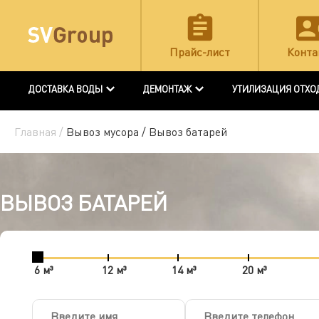
Прайс-лист
Конта
ДОСТАВКА ВОДЫ
ДЕМОНТАЖ
УТИЛИЗАЦИЯ ОТХО
Главная /
Вывоз мусора /
Вывоз батарей
ВЫВОЗ БАТАРЕЙ
6 м³
12 м³
14 м³
20 м³