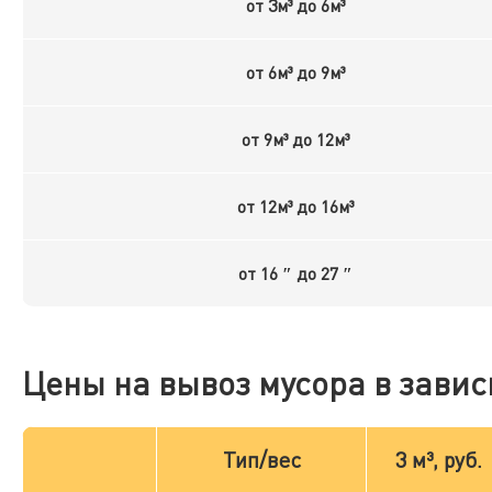
от 3м³ до 6м³
от 6м³ до 9м³
от 9м³ до 12м³
от 12м³ до 16м³
от 16 ″ до 27 ″
Цены на вывоз мусора в завис
Тип/вес
3 м³, руб.