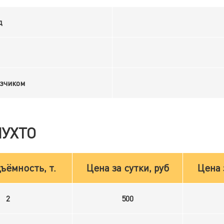
д
узчиком
ПУХТО
ъёмность, т.
Цена за сутки, руб
Цена 
2
500