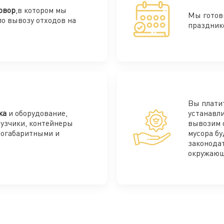
овор
,в котором мы
Мы готов
по вывозу отходов на
праздник
Вы плати
ка
и оборудование,
устанавли
рузчики, контейнеры
вывозим 
ногабаритными и
мусора бу
законода
окружающ