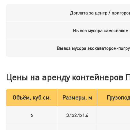
Доплата за центр / пригоро
Вывоз мусора самосвалом
Вывоз мусора экскаватором-погр
Цены на аренду контейнеров 
Объём, куб.см.
Размеры, м
Грузопод
6
3.1x2.1x1.6