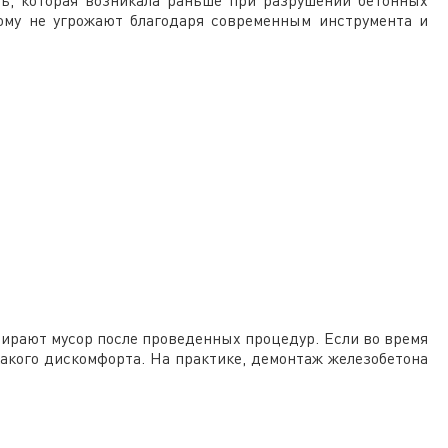
ь, которая возникала раньше при разрушении бетонных
ому не угрожают благодаря современным инструмента и
бирают мусор после проведенных процедур. Если во время
акого дискомфорта. На практике, демонтаж железобетона