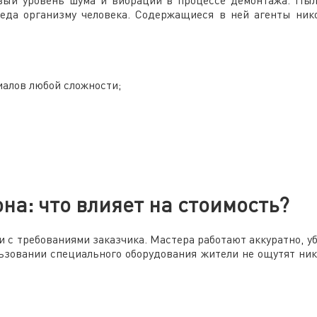
вый уровень шума и вибраций в процессе демонтажа. Пыл
реда организму человека. Содержащиеся в ней агенты ник
иалов любой сложности;
на: что влияет на стоимость?
 с требованиями заказчика. Мастера работают аккуратно, у
льзовании специального оборудования жители не ощутят ник