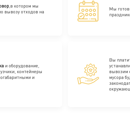
овор
,в котором мы
Мы готов
по вывозу отходов на
праздник
Вы плати
ка
и оборудование,
устанавли
рузчики, контейнеры
вывозим 
ногабаритными и
мусора бу
законода
окружающ