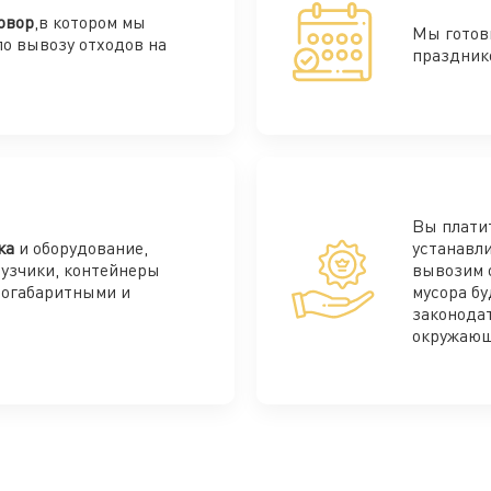
овор
,в котором мы
Мы готов
по вывозу отходов на
праздник
Вы плати
ка
и оборудование,
устанавли
рузчики, контейнеры
вывозим 
ногабаритными и
мусора бу
законода
окружающ