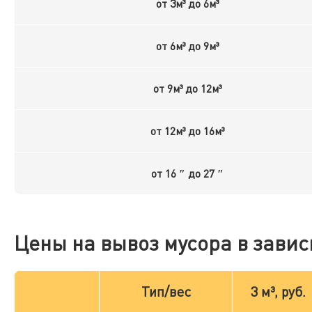
от 3м³ до 6м³
от 6м³ до 9м³
от 9м³ до 12м³
от 12м³ до 16м³
от 16 ″ до 27 ″
Цены на вывоз мусора в завис
Тип/вес
3 м³, руб.