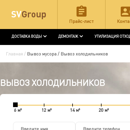
Прайс-лист
Конта
ДОСТАВКА ВОДЫ
ДЕМОНТАЖ
УТИЛИЗАЦИЯ ОТХО
Главная /
Вывоз мусора /
Вывоз холодильников
ВЫВОЗ ХОЛОДИЛЬНИКОВ
6 м³
12 м³
14 м³
20 м³