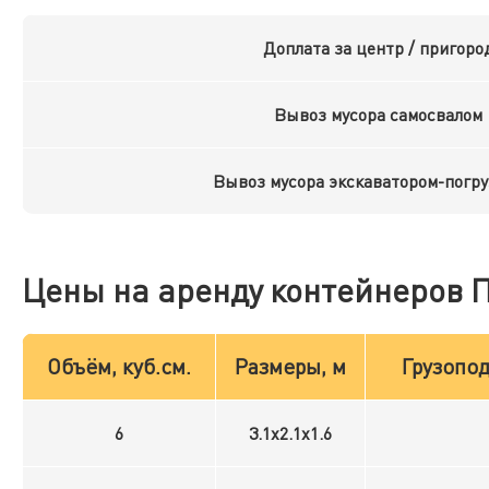
Доплата за центр / пригоро
Вывоз мусора самосвалом
Вывоз мусора экскаватором-погр
Цены на аренду контейнеров 
Объём, куб.см.
Размеры, м
Грузопод
6
3.1x2.1x1.6