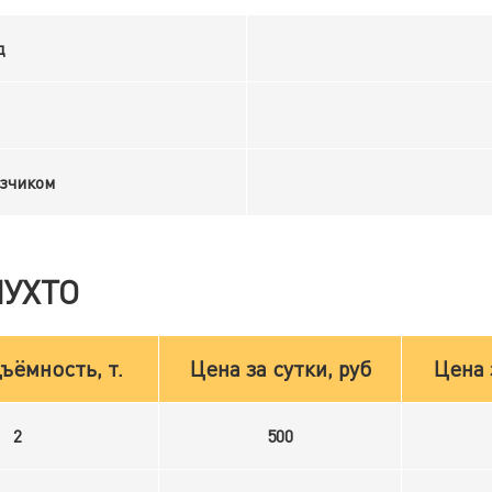
д
узчиком
ПУХТО
ъёмность, т.
Цена за сутки, руб
Цена 
2
500