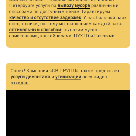
Петербурге услуги по
вывозу мусора
различными
способами по доступным ценам. Гарантируем
качество и отсутствие задержек
. У нас большой парк
спецтехники, поэтому мы выполняем каждый заказ
оптимальным способом
: вывозим мусор
самосвалами, контейнерами, ПУХТО и Газелями.
Совет! Компания «СВ-ГРУПП» также предлагает
услуги демонтажа
и
утилизации
всех видов
отходов.