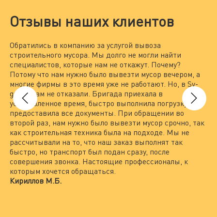
Отзывы наших клиентов
Обратились в компанию за услугой вывоза
Мы
строительного мусора. Мы долго не могли найти
за
специалистов, которые нам не откажут. Почему?
По
Потому что нам нужно было вывезти мусор вечером, а
на
многие фирмы в это время уже не работают. Но, в Sv-
вы
group нам не отказали. Бригада приехала в
то
установленное время, быстро выполнила погрузку и
вы
предоставила все документы. При обращении во
По
второй раз, нам нужно было вывезти мусор срочно, так
пр
как строительная техника была на подходе. Мы не
гр
рассчитывали на то, что наш заказ выполнят так
Пр
быстро, но транспорт был подан сразу, после
по
совершения звонка. Настоящие профессионалы, к
не
которым хочется обращаться.
вс
Кириллов М.Б.
ра
пр
Ле