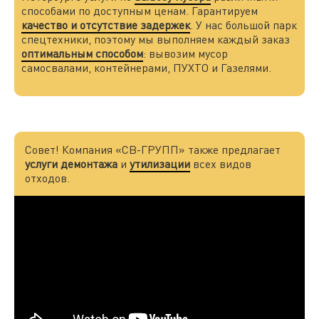
способами по доступным ценам. Гарантируем
качество и отсутствие задержек
. У нас большой парк
спецтехники, поэтому мы выполняем каждый заказ
оптимальным способом
: вывозим мусор
самосвалами, контейнерами, ПУХТО и Газелями.
Совет! Компания «СВ-ГРУПП» также предлагает
услуги демонтажа
и
утилизации
всех видов
отходов.