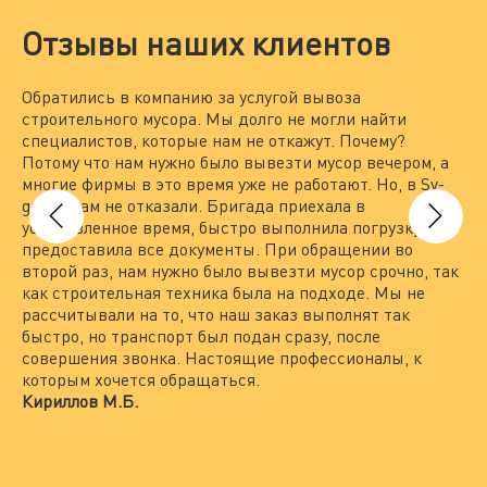
Отзывы наших клиентов
Обратились в компанию за услугой вывоза
Мы
строительного мусора. Мы долго не могли найти
за
специалистов, которые нам не откажут. Почему?
По
Потому что нам нужно было вывезти мусор вечером, а
на
многие фирмы в это время уже не работают. Но, в Sv-
вы
group нам не отказали. Бригада приехала в
то
установленное время, быстро выполнила погрузку и
вы
предоставила все документы. При обращении во
По
второй раз, нам нужно было вывезти мусор срочно, так
пр
как строительная техника была на подходе. Мы не
гр
рассчитывали на то, что наш заказ выполнят так
Пр
быстро, но транспорт был подан сразу, после
по
совершения звонка. Настоящие профессионалы, к
не
которым хочется обращаться.
вс
Кириллов М.Б.
ра
пр
Ле