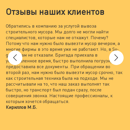
Отзывы наших клиентов
Обратились в компанию за услугой вывоза
Мы
строительного мусора. Мы долго не могли найти
за
специалистов, которые нам не откажут. Почему?
По
Потому что нам нужно было вывезти мусор вечером, а
на
многие фирмы в это время уже не работают. Но, в Sv-
вы
group нам не отказали. Бригада приехала в
то
установленное время, быстро выполнила погрузку и
вы
предоставила все документы. При обращении во
По
второй раз, нам нужно было вывезти мусор срочно, так
пр
как строительная техника была на подходе. Мы не
гр
рассчитывали на то, что наш заказ выполнят так
Пр
быстро, но транспорт был подан сразу, после
по
совершения звонка. Настоящие профессионалы, к
не
которым хочется обращаться.
вс
Кириллов М.Б.
ра
пр
Ле