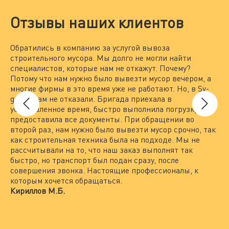
Отзывы наших клиентов
Обратились в компанию за услугой вывоза
Мы
строительного мусора. Мы долго не могли найти
за
специалистов, которые нам не откажут. Почему?
По
Потому что нам нужно было вывезти мусор вечером, а
на
многие фирмы в это время уже не работают. Но, в Sv-
вы
group нам не отказали. Бригада приехала в
то
установленное время, быстро выполнила погрузку и
вы
предоставила все документы. При обращении во
По
второй раз, нам нужно было вывезти мусор срочно, так
пр
как строительная техника была на подходе. Мы не
гр
рассчитывали на то, что наш заказ выполнят так
Пр
быстро, но транспорт был подан сразу, после
по
совершения звонка. Настоящие профессионалы, к
не
которым хочется обращаться.
вс
Кириллов М.Б.
ра
пр
Ле