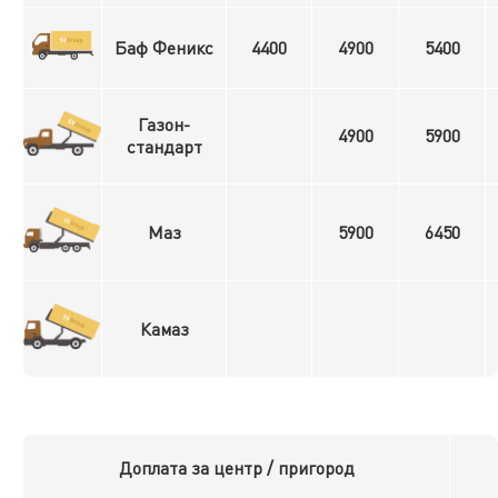
Баф Феникс
4400
4900
5400
Газон-
4900
5900
стандарт
Маз
5900
6450
Камаз
Доплата за центр / пригород