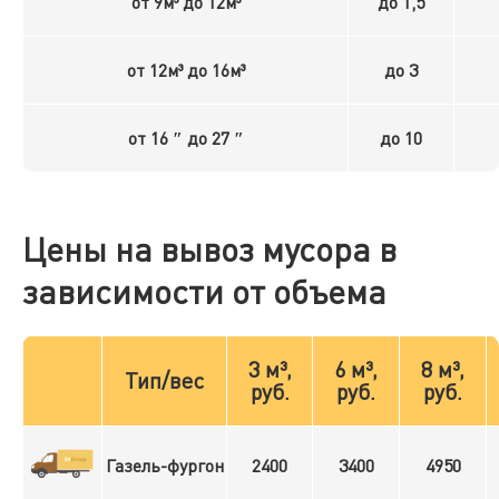
от 9м³ до 12м³
до 1,5
от 12м³ до 16м³
до 3
от 16 ″ до 27 ″
до 10
Цены на вывоз мусора в
зависимости от объема
3 м³,
6 м³,
8 м³,
Тип/вес
руб.
руб.
руб.
Газель-фургон
2400
3400
4950