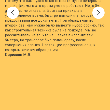
Потому что нам нужно было вывезти мусор вечером, а
на
многие фирмы в это время уже не работают. Но, в Sv-
вы
group нам не отказали. Бригада приехала в
то
установленное время, быстро выполнила погрузку и
вы
предоставила все документы. При обращении во
По
второй раз, нам нужно было вывезти мусор срочно, так
пр
как строительная техника была на подходе. Мы не
гр
рассчитывали на то, что наш заказ выполнят так
Пр
быстро, но транспорт был подан сразу, после
по
совершения звонка. Настоящие профессионалы, к
не
которым хочется обращаться.
вс
Кириллов М.Б.
ра
пр
Ле