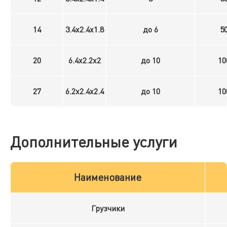
14
3.4x2.4x1.8
до 6
5
20
6.4x2.2x2
до 10
10
27
6.2x2.4x2.4
до 10
10
Дополнительные услуги
Наименование
Грузчики