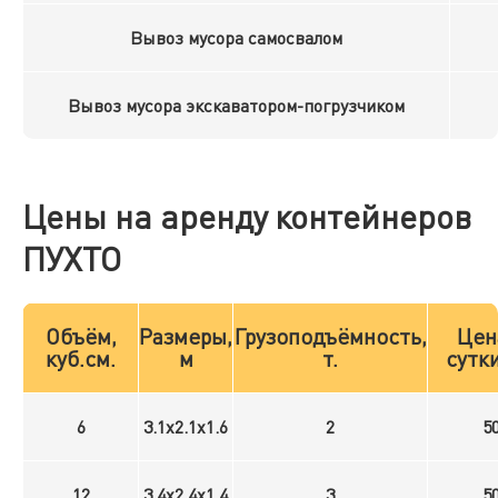
Вывоз мусора самосвалом
Вывоз мусора экскаватором-погрузчиком
Цены на аренду контейнеров
ПУХТО
Объём,
Размеры,
Грузоподъёмность,
Цен
куб.см.
м
т.
сутки
6
3.1x2.1x1.6
2
5
12
3.4x2.4x1.4
3
5