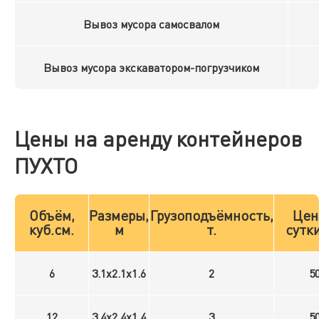
Вывоз мусора самосвалом
Вывоз мусора экскаватором-погрузчиком
Цены на аренду контейнеров
ПУХТО
Объём,
Размеры,
Грузоподъёмность,
Цен
куб.см.
м
т.
сутки
6
3.1x2.1x1.6
2
5
12
3.4x2.4x1.4
3
5