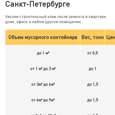
Санкт-Петербурге
Увозим строительный хлам после ремонта в квартире,
доме, офисе и любом другом помещении.
Объем мусорного контейнера
Вес, тонн
Цен
до 1 м³
от 0,5
от 1 м³ до 3 м³
до 1
от 3м³ до 6м³
до 1,5
от 6м³ до 9м³
до 1,5