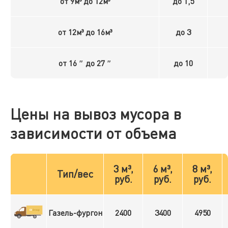
от 9м³ до 12м³
до 1,5
от 12м³ до 16м³
до 3
от 16 ″ до 27 ″
до 10
Цены на вывоз мусора в
зависимости от объема
3 м³,
6 м³,
8 м³,
Тип/вес
руб.
руб.
руб.
Газель-фургон
2400
3400
4950