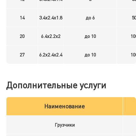
14
3.4x2.4x1.8
до 6
5
20
6.4x2.2x2
до 10
10
27
6.2x2.4x2.4
до 10
10
Дополнительные услуги
Наименование
Грузчики