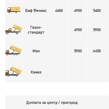
Баф Феникс
4400
4900
5400
Газон-
4900
5900
стандарт
Маз
5900
6450
Камаз
Доплата за центр / пригород