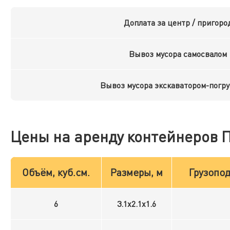
Доплата за центр / пригоро
Вывоз мусора самосвалом
Вывоз мусора экскаватором-погр
Цены на аренду контейнеров 
Объём, куб.см.
Размеры, м
Грузопод
6
3.1x2.1x1.6