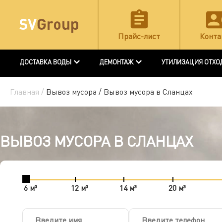
Прайс-лист
Конта
ДОСТАВКА ВОДЫ
ДЕМОНТАЖ
УТИЛИЗАЦИЯ ОТХО
Главная /
Вывоз мусора /
Вывоз мусора в Сланцах
ВЫВОЗ МУСОРА В СЛАНЦАХ
6 м³
12 м³
14 м³
20 м³