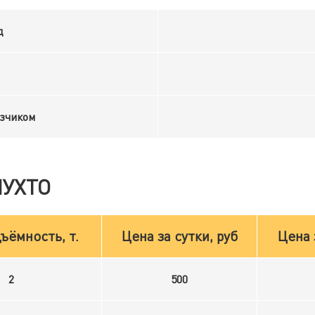
д
узчиком
ПУХТО
ъёмность, т.
Цена за сутки, руб
Цена 
2
500