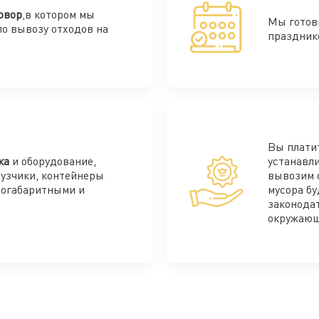
овор
,в котором мы
Мы готов
по вывозу отходов на
праздник
Вы плати
ка
и оборудование,
устанавли
рузчики, контейнеры
вывозим 
ногабаритными и
мусора бу
законода
окружающ