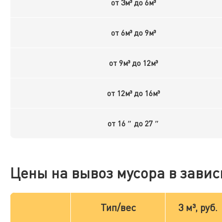
от 3м³ до 6м³
от 6м³ до 9м³
от 9м³ до 12м³
от 12м³ до 16м³
от 16 ″ до 27 ″
Цены на вывоз мусора в завис
Тип/вес
3 м³, руб.