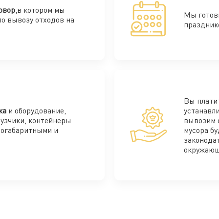
овор
,в котором мы
Мы готов
по вывозу отходов на
праздник
Вы плати
ка
и оборудование,
устанавли
рузчики, контейнеры
вывозим 
ногабаритными и
мусора бу
законода
окружающ