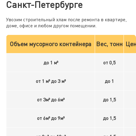
Санкт-Петербурге
Увозим строительный хлам после ремонта в квартире,
доме, офисе и любом другом помещении.
Объем мусорного контейнера
Вес, тонн
Цен
до 1 м³
от 0,5
от 1 м³ до 3 м³
до 1
от 3м³ до 6м³
до 1,5
от 6м³ до 9м³
до 1,5