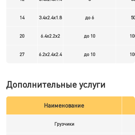
14
3.4x2.4x1.8
до 6
5
20
6.4x2.2x2
до 10
10
27
6.2x2.4x2.4
до 10
10
Дополнительные услуги
Наименование
Грузчики