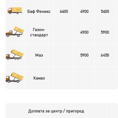
Баф Феникс
4400
4900
5400
Газон-
4900
5900
стандарт
Маз
5900
6450
Камаз
Доплата за центр / пригород