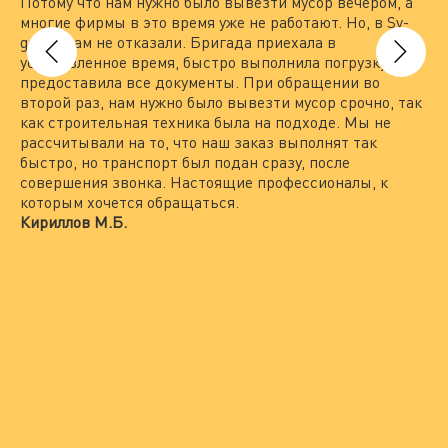
Потому что нам нужно было вывезти мусор вечером, а
на
многие фирмы в это время уже не работают. Но, в Sv-
вы
group нам не отказали. Бригада приехала в
то
установленное время, быстро выполнила погрузку и
вы
предоставила все документы. При обращении во
По
второй раз, нам нужно было вывезти мусор срочно, так
пр
как строительная техника была на подходе. Мы не
гр
рассчитывали на то, что наш заказ выполнят так
Пр
быстро, но транспорт был подан сразу, после
по
совершения звонка. Настоящие профессионалы, к
не
которым хочется обращаться.
вс
Кириллов М.Б.
ра
пр
Ле