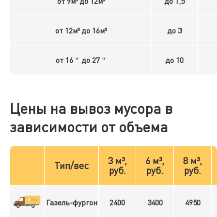
от 9м³ до 12м³
до 1,5
от 12м³ до 16м³
до 3
от 16 ″ до 27 ″
до 10
Цены на вывоз мусора в
зависимости от объема
3 м³,
6 м³,
8 м³,
Тип/вес
руб.
руб.
руб.
Газель-фургон
2400
3400
4950