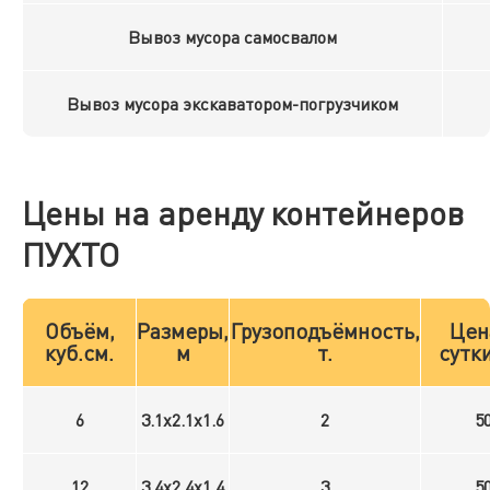
Вывоз мусора самосвалом
Вывоз мусора экскаватором-погрузчиком
Цены на аренду контейнеров
ПУХТО
Объём,
Размеры,
Грузоподъёмность,
Цен
куб.см.
м
т.
сутки
6
3.1x2.1x1.6
2
5
12
3.4x2.4x1.4
3
5